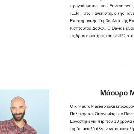
προγράμματος Land, Environment,
(LERH) στο Πανεπιστήμιο της Πάντ
Επιστημονικής Συμβουλευτικής Ε
Ινστιτούτου Δασών. Ο Davide είναι
τις δραστηριότητες του UNIPD στο
Μάουρο Μ
Ο κ. Mauro Masiero είναι επίκουρ
Πολιτικής και Οικονομίας στο Παν
Εργάστηκε για περίπου 10 χρόνια
τομέα, μεταξύ άλλων ως επικεφαλή