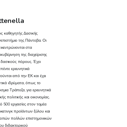
ttenella
ικός καθηγητής Δασικής
νεπιστήμιο της Πάντοβα. Οι
πικεντρώνονται στα
ιακυβέρνηση της διαχείρισης
δασικούς πόρους. Έχει
πέντε ερευνητικά
νται από την ΕΚ και έχει
ητικά ιδρύματα, όπως το
σμια Τράπεζα, για ερευνητικά
ής πολιτικής και οικονομίας.
ό 500 εργασίες στον τομέα
ρκετινγκ προϊόντων ξύλου και
τροπών πολλών επιστημονικών
ου διδακτορικού