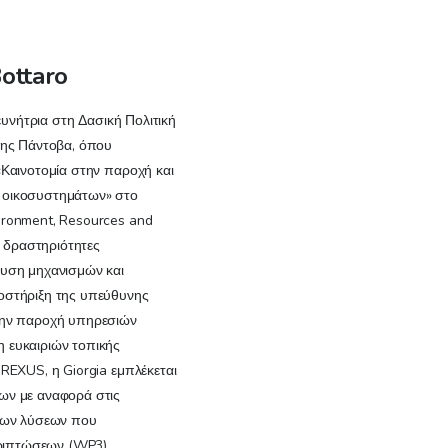
Bottaro
ρευνήτρια στη Δασική Πολιτική
της Πάντοβα, όπου
«Καινοτομία στην παροχή και
 οικοσυστημάτων» στο
ironment, Resources and
ς δραστηριότητες
λυση μηχανισμών και
οστήριξη της υπεύθυνης
την παροχή υπηρεσιών
 ευκαιριών τοπικής
 REXUS, η Giorgia εμπλέκεται
ων με αναφορά στις
 των λύσεων που
εριπτώσεων (WP3).