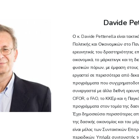
Davide Pe
Ο κ. Davide Pettenella είναι τακτ
Πολιτικής και Οικονομικών στο Πα
ερευνητικές του δραστηριότητες ε
οικονομικά, το μάρκετινγκ και τη δ
φυσικών πόρων, με έμφαση στους 
εργαστεί σε περισσότερα από δεκα
προγράμματα που συγχρηματοδοτού
συνεργαστεί με άλλα διεθνή ερευν
CIFOR, ο FAO, το ΚΚΕρ και η Παγκό
προγράμματα στον τομέα της δασικ
Έχει δημοσιεύσει περισσότερες απ
της δασικής οικονομίας και του μά
είναι μέλος των Συντακτικών Επι
περιοδικών. Υπήρξε συντονιστής τ