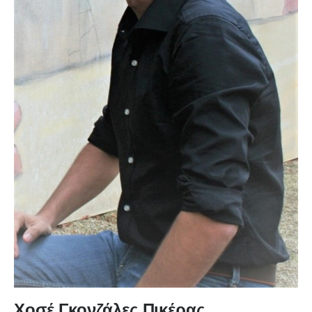
Χοσέ Γκονζάλες Πικέρας