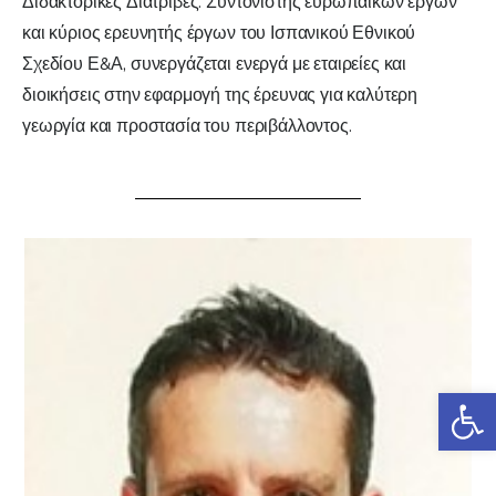
Διδακτορικές Διατριβές. Συντονιστής ευρωπαϊκών έργων
και κύριος ερευνητής έργων του Ισπανικού Εθνικού
Σχεδίου Ε&Α, συνεργάζεται ενεργά με εταιρείες και
διοικήσεις στην εφαρμογή της έρευνας για καλύτερη
γεωργία και προστασία του περιβάλλοντος.
Αν