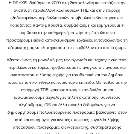
Η DRAXIS ιδρύθηκε το 2000 στη Θεσσαλονίκη και εστιάζει στην
ανάπτυξη περιβαλλοντικών λύσεων ΤΠΕ και στην παροχή
εξειδικευμένων περιβαλλοντικών συμβουλευτικών υπηρεσιών.
Κοιτάζοντας πάντα μπροστά, συμβαδίζουμε και ερμηνεύουμε τι
συμβαίνει στην καθημερινή επιχείρηση, έτσι ώστε να
προσφέρουμε ειδικά κατασκευασμένα εργαλεία, αντανακλώντας τη
δέσμευσή μας να εξυπηρετούμε το περιβάλλον στο οποίο ζούμε.
Αξιοποιώντας τη μοναδική μας τεχνογνωσία και τεχνογνωσία στον
περιβαλλοντικό τομέα, προβλέπουμε τις ανάγκες της αγοράς και
αναπτύσσουμε λύσεις αιχμής για τον ιδιωτικό και τον δημόσιο
τομέα σε τοπικό, εθνικό και ευρωπαϊκό επίπεδο. Με πάθος με την
εφαρμογή ΤΠΕ, χρησιμοποιούμε, συνδυάζουμε και
ενσωματώνουμε τεχνολογίες τηλεπισκόπησης, σύνθετους
αλγόριθμους, GIS και άλλα σύνολα δεδομένων για να
δημιουργήσουμε πολυλειτουργικές πλατφόρμες βασισμένες στον
ιστό και εφαρμογές για κινητές συσκευές, εργαλεία λήψης
αποφάσεων, πλατφόρμες crowdsourcing, συστήματα ροής