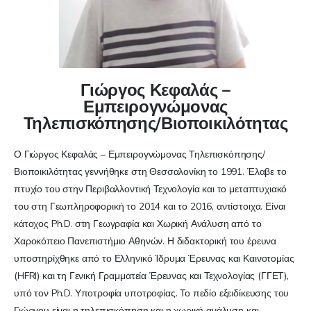
Γιώργος Κεφαλάς –
Εμπειρογνώμονας
Τηλεπισκόπησης/Βιοποικιλότητας
Ο Γιώργος Κεφαλάς – Εμπειρογνώμονας Τηλεπισκόπησης/
Βιοποικιλότητας γεννήθηκε στη Θεσσαλονίκη το 1991. Έλαβε το
πτυχίο του στην Περιβαλλοντική Τεχνολογία και το μεταπτυχιακό
του στη Γεωπληροφορική το 2014 και το 2016, αντίστοιχα. Είναι
κάτοχος Ph.D. στη Γεωγραφία και Χωρική Ανάλυση από το
Χαροκόπειο Πανεπιστήμιο Αθηνών. Η διδακτορική του έρευνα
υποστηρίχθηκε από το Ελληνικό Ίδρυμα Έρευνας και Καινοτομίας
(HFRI) και τη Γενική Γραμματεία Έρευνας και Τεχνολογίας (ΓΓΕΤ),
υπό τον Ph.D. Υποτροφία υποτροφίας. Το πεδίο εξειδίκευσης του
Γιώργου είναι η τηλεπισκόπηση και η χωρική ανάλυση και