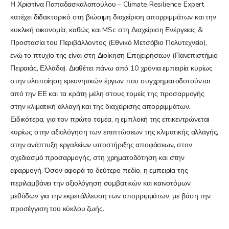
Η Χριστίνα Παπαδασκαλοπούλου – Climate Resilience Expert
κατέχει διδακτορικό στη βιώσιμη διαχείριση απορριμμάτων και την
κυκλική οικονομία, καθώς και MSc στη Διαχείριση Ενέργειας &
Προστασία του Περιβάλλοντος (Εθνικό Μετσόβιο Πολυτεχνείο),
ενώ το πτυχίο της είναι στη Διοίκηση Επιχειρήσεων (Πανεπιστήμιο
Πειραιάς, Ελλάδα). Διαθέτει πάνω από 10 χρόνια εμπειρία κυρίως
στην υλοποίηση ερευνητικών έργων που συγχρηματοδοτούνται
από την ΕΕ και τα κράτη μέλη στους τομείς της προσαρμογής
στην κλιματική αλλαγή και της διαχείρισης απορριμμάτων.
Ειδικότερα, για τον πρώτο τομέα, η εμπλοκή της επικεντρώνεται
κυρίως στην αξιολόγηση των επιπτώσεων της κλιματικής αλλαγής,
στην ανάπτυξη εργαλείων υποστήριξης αποφάσεων, στον
σχεδιασμό προσαρμογής, στη χρηματοδότηση και στην
εφαρμογή. Όσον αφορά το δεύτερο πεδίο, η εμπειρία της
περιλαμβάνει την αξιολόγηση συμβατικών και καινοτόμων
μεθόδων για την εκμετάλλευση των απορριμμάτων, με βάση την
προσέγγιση του κύκλου ζωής.